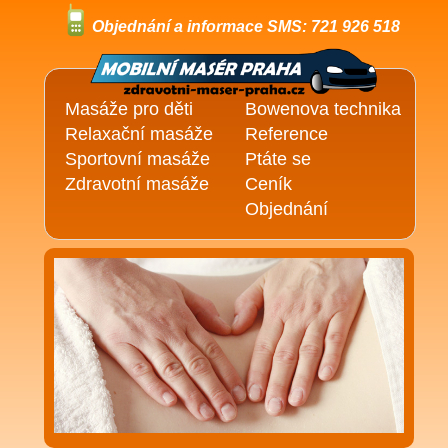
Objednání a informace SMS: 721 926 518
Masáže pro děti
Bowenova technika
Relaxační masáže
Reference
Sportovní masáže
Ptáte se
Zdravotní masáže
Ceník
Objednání