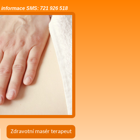
 informace SMS: 721 926 518
Zdravotní masér terapeut