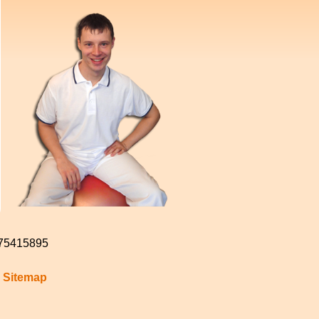
: 75415895
!
Sitemap