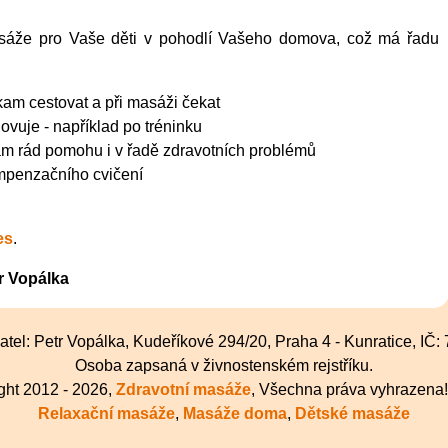
sáže pro Vaše děti v pohodlí Vašeho domova, což má řadu
ikam cestovat a při masáži čekat
ovuje - například po tréninku
ám rád pomohu i v řadě zdravotních problémů
ompenzačního cvičení
es
.
r Vopálka
tel: Petr Vopálka, Kudeříkové 294/20, Praha 4 - Kunratice, IČ
Osoba zapsaná v živnostenském rejstříku.
ght 2012 - 2026,
Zdravotní masáže
, Všechna práva vyhrazena
Relaxační masáže
,
Masáže doma
,
Dětské masáže