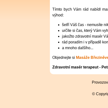
Tímto bych Vám rád nabídl ma
výhod:
šetří Váš čas - nemusíte n
určíte si čas,
který Vám vyh
jakožto zdravotní masér V
rád poradím i v případě k
a mnoho dalšího...
Objednejte si
Masáže Březiněv
Zdravotní masér terapeut - Pet
Provozova
© Copyri