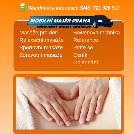
Objednání a informace SMS: 721 926 518
Masáže pro děti
Bowenova technika
Relaxační masáže
Reference
Sportovní masáže
Ptáte se
Zdravotní masáže
Ceník
Objednání